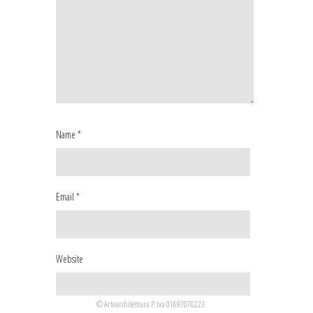
Name
*
Email
*
Website
© Artearchitettura P.iva 01697070223