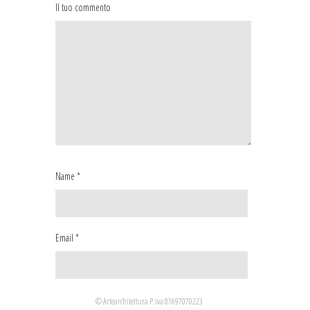
Il tuo commento
Name
*
Email
*
Website
© Artearchitettura P.iva 01697070223