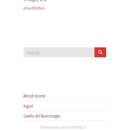
artearchitettura
-
Articoli recenti
Auguri!
Castello del Buonconsiglio
Mostra ad Aicurzio (MB)
© Artearchitettura P.iva 01697070223