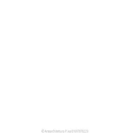
© Artearchitettura P.iva 01697070223